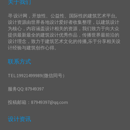
关于我们
寻·设计网，开放性、公益性、国际性的建筑艺术平台,
设计资源由世界各地设计爱好者收集整理，以建筑设计
为核心，内容涵盖设计相关的资源，我们致力于向大众
提供最新最全的建筑设计优秀作品，传播世界最前沿的
设计理念，致力于建筑艺术文化的传播,乐于分享相关设
计经验与建筑创作心得。
联系方式
TEL:19921499989(微信同号）
服务QQ: 87949397
投稿邮箱：87949397@qq.com
设计资讯