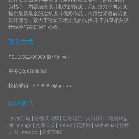
为核心，内容涵盖设计相关的资源，我们致力于向大众
提供最新最全的建筑设计优秀作品，传播世界最前沿的
设计理念，致力于建筑艺术文化的传播,乐于分享相关设
计经验与建筑创作心得。
联系方式
TEL:19921499989(微信同号）
服务QQ: 87949397
投稿邮箱：87949397@qq.com
设计资讯
|
知筑导航
|
谷德设计网
|
筑名导航
|
尖叫设计
|
建材U选
网
|
archgo
|
灵感日报
|
hhlloo
|
花瓣网
|
archvizual
|
设计
之家
|
mooool
|
建筑学院