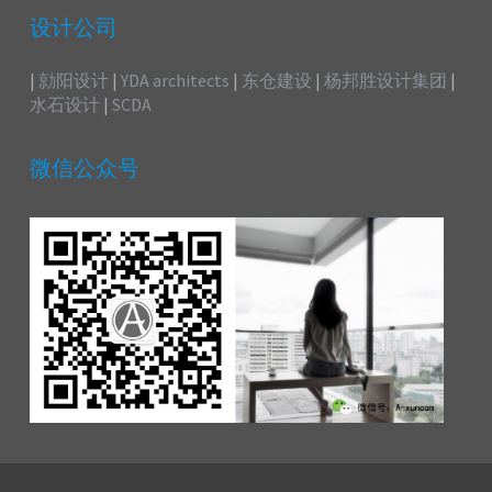
设计公司
|
勍阳设计
|
YDA architects
|
东仓建设
|
杨邦胜设计集团
|
水石设计
|
SCDA
微信公众号