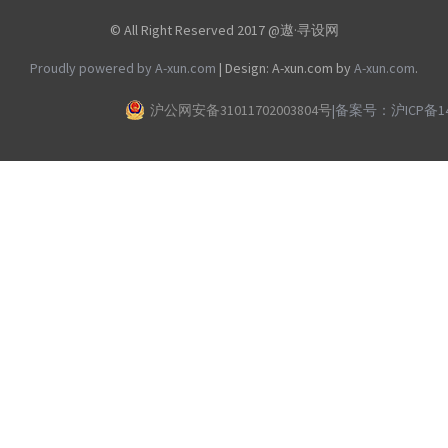
© All Right Reserved 2017 @遨·寻设网
Proudly powered by A-xun.com
|
Design: A-xun.com by
A-xun.com
.
沪公网安备31011702003804号
|
备案号：沪ICP备140