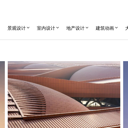
景观设计
室内设计
地产设计
建筑动画