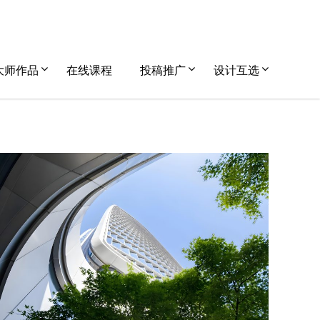
大师作品
在线课程
投稿推广
设计互选