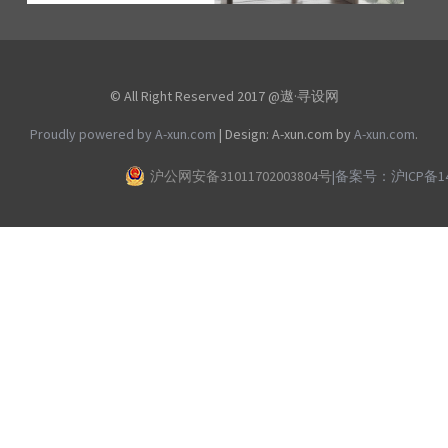
© All Right Reserved 2017 @遨·寻设网
Proudly powered by A-xun.com
|
Design: A-xun.com by
A-xun.com
.
沪公网安备31011702003804号
|
备案号：沪ICP备140