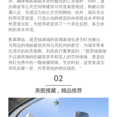
布，确保每栋都能享受到最佳的江景视野，同时，漫
步廊道等公共空间将建筑与河道紧密相连，构建出四
通八达、充满活力的公共空间网络。此外，项目充分
利用河景资源，打造出动静相宜的休闲商业水岸和绿
色景观台阶，为使用者提供了一个亲近自然、多元休
闲的亲水环境。
夜幕降临，观雲钱塘城的玻璃幕墙化身为灯光舞台，
与周边的地标建筑共同点亮杭州的夜空，为城市带来
沉浸式的欢庆氛围。刘燕执行董事提到：“观雲钱塘城
不仅拥有独特的建筑美学和宜人的空间体验，更是杭
州灯光秀中的一颗璀璨明珠。节庆时刻，这里将成为
市民欢聚一堂、共享喜悦的绝佳场所。”
02
美图搜藏，精品推荐