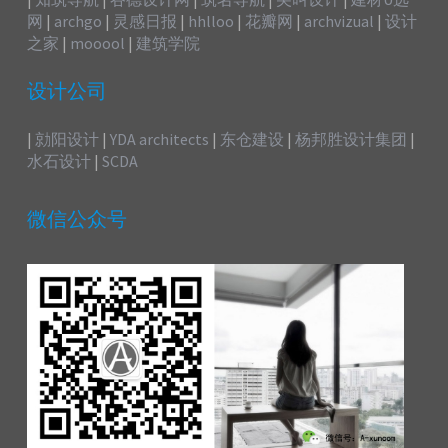
网
|
archgo
|
灵感日报
|
hhlloo
|
花瓣网
|
archvizual
|
设计
之家
|
mooool
|
建筑学院
设计公司
|
勍阳设计
|
YDA architects
|
东仓建设
|
杨邦胜设计集团
|
水石设计
|
SCDA
微信公众号