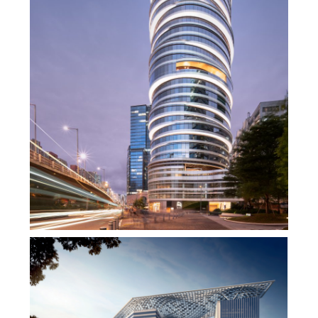
270°全海景办公，香港罗氏集团KTR350大厦，
改写观塘天际线，脚下就是维多利亚港！
,
,
admin
办公空间
商业建筑
商业
,
,
,
综合体
地产设计
室内设计
,
建筑设计
未分类