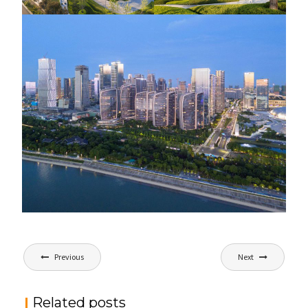
文
Previous
Next
章
导
Related posts
航