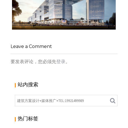
上海“世界之最”G60科创云廊1500米屋盖合龙,网
友:应该在屋盖做个景观步道就完美了
Leave a Comment
小寻同学
商业综合体
要发表评论，您必须先
登录
。
站内搜索
热门标签