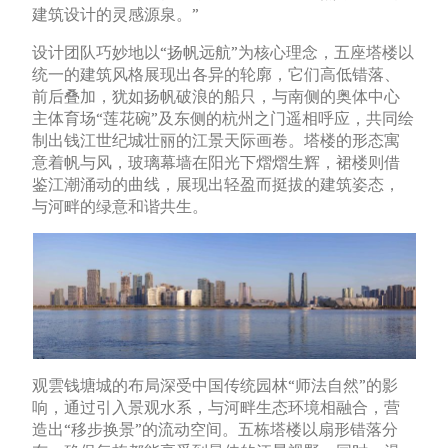
建筑设计的灵感源泉。”
设计团队巧妙地以“扬帆远航”为核心理念，五座塔楼以
统一的建筑风格展现出各异的轮廓，它们高低错落、
前后叠加，犹如扬帆破浪的船只，与南侧的奥体中心
主体育场“莲花碗”及东侧的杭州之门遥相呼应，共同绘
制出钱江世纪城壮丽的江景天际画卷。塔楼的形态寓
意着帆与风，玻璃幕墙在阳光下熠熠生辉，裙楼则借
鉴江潮涌动的曲线，展现出轻盈而挺拔的建筑姿态，
与河畔的绿意和谐共生。
观雲钱塘城的布局深受中国传统园林“师法自然”的影
响，通过引入景观水系，与河畔生态环境相融合，营
造出“移步换景”的流动空间。五栋塔楼以扇形错落分