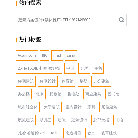
站内搜索
热门标签
A-xun.com
BIG
mad
zaha
ZAHA HADID 扎哈·哈迪德
中国
会所
住宅
住宅建筑
住宅设计
体育馆
别墅
办公建筑
办公楼
北京
博物馆
售楼处
商业建筑
图书馆
城市综合体
大学建筑
室内设计
家具
居住建筑
展览建筑
幼儿园
建筑
建筑设计
总部大楼
扎哈
扎哈·哈迪德 Zaha Hadid
改造项目
教堂
教育建筑