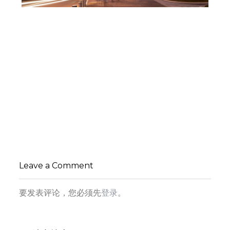
改写观塘天际线，脚下就是维多利亚港！
,
,
admin
办公空间
商业建筑
商业
,
,
,
综合体
地产设计
室内设计
,
建筑设计
未分类
杭州建筑设计新趋势新，科技与互联网如何重塑
未来之城？网友：“杭州六小龙”等科技企业重塑杭
州
,
,
admin
商业综合体
地产设计
未
Leave a Comment
分类
要发表评论，您必须先
登录
。