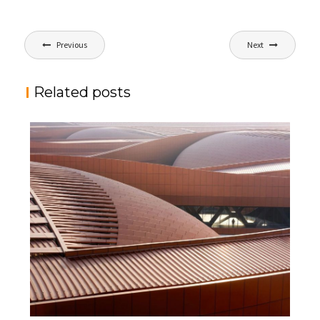
文
Previous
Next
章
导
Related posts
航