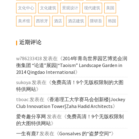
文化中心
文化建筑
景观设计
现代建筑
美国
美术馆
西班牙
酒店
酒店建筑
隈研吾
韩国
近期评论
w786233418
发表在《
2014年青岛世界园艺博览会润
衡集团 “论道”展园|“Taoism” Landscape Garden in
2014 Qingdao International
》
sukoya
发表在《
免费高清！9个无版权限制的大图
特供网站
》
tboac
发表在《
香港理工大学赛马会创新楼|Jockey
Club Innovation Tower|Zaha Hadid Architects
》
爱奇趣分享网
发表在《
免费高清！9个无版权限制
的大图特供网站
》
一生有鹿7
发表在《
Gonsalves 的“盗梦空间”
》