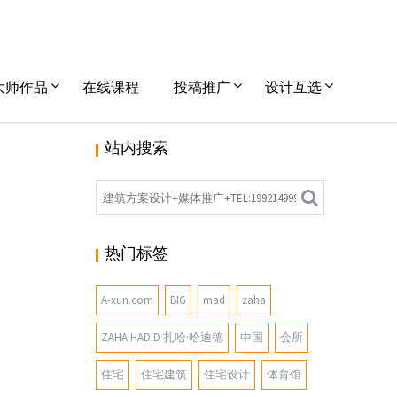
大师作品
在线课程
投稿推广
设计互选
站内搜索
热门标签
A-xun.com
BIG
mad
zaha
ZAHA HADID 扎哈·哈迪德
中国
会所
住宅
住宅建筑
住宅设计
体育馆