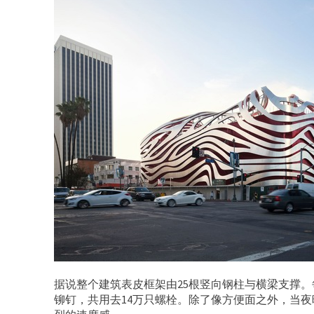
据说整个建筑表皮框架由25根竖向钢柱与横梁支撑。
铆钉，共用去14万只螺栓。除了像方便面之外，当