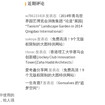
近期评论
w786233418
发表在《
2014年青岛世
界园艺博览会润衡集团 “论道”展园|
“Taoism” Landscape Garden in 2014
Qingdao International
》
sukoya
发表在《
免费高清！9个无版
权限制的大图特供网站
》
tboac
发表在《
香港理工大学赛马会
创新楼|Jockey Club Innovation
Tower|Zaha Hadid Architects
》
爱奇趣分享网
发表在《
免费高清！9
个无版权限制的大图特供网站
》
一生有鹿7
发表在《
Gonsalves 的“盗
梦空间”
》
中使用的
，给人强