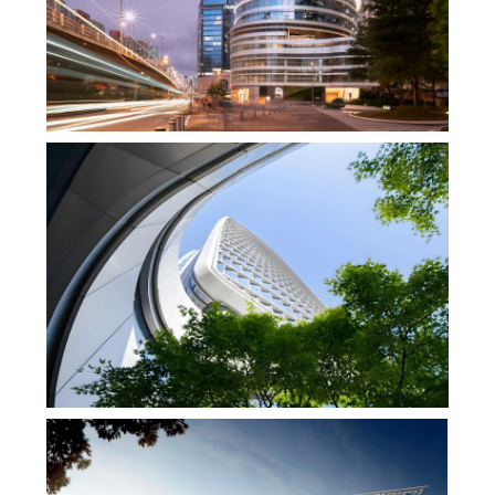
270°全海景办公，香港罗氏集团KTR350大厦，
改写观塘天际线，脚下就是维多利亚港！
,
,
admin
办公空间
商业建筑
商业
,
,
,
综合体
地产设计
室内设计
,
建筑设计
未分类
杭州建筑设计新趋势新，科技与互联网如何重塑
未来之城？网友：“杭州六小龙”等科技企业重塑杭
州
,
,
admin
商业综合体
地产设计
未
分类