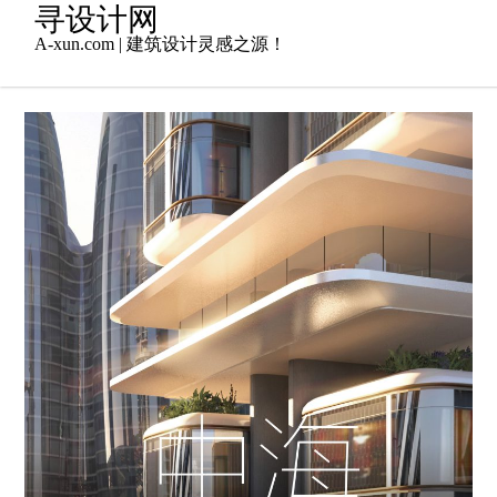
Skip
寻设计网
to
A-xun.com | 建筑设计灵感之源！
content
2024年4月12日
住宅设计
,
商业综合体
,
admin
地产设计