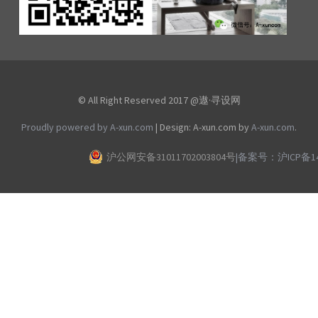
© All Right Reserved 2017 @遨·寻设网
Proudly powered by A-xun.com
|
Design: A-xun.com by
A-xun.com
.
沪公网安备31011702003804号
|
备案号：沪ICP备140