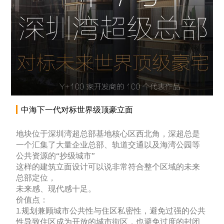
中海下一代对标世界级顶豪立面
地块位于深圳湾超总部基地核心区西北角，深超总是
一个汇集了大量企业总部、轨道交通以及海湾公园等
公共资源的“抄级城市”
这样的建筑立面设计可以说非常符合整个区域的未来
总部定位，
未来感、现代感十足。
价值点：
1.规划兼顾城市公共性与住区私密性，避免过强的公共
性导致住区成为开放的城市街区，也避免过度的封闭