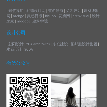
|
知筑导航
|
谷德设计网
|
筑名导航
|
尖叫设计
|
建材U选
网
|
archgo
|
灵感日报
|
hhlloo
|
花瓣网
|
archvizual
|
设计
之家
|
mooool
|
建筑学院
设计公司
|
勍阳设计
|
YDA architects
|
东仓建设
|
杨邦胜设计集团
|
水石设计
|
SCDA
微信公众号