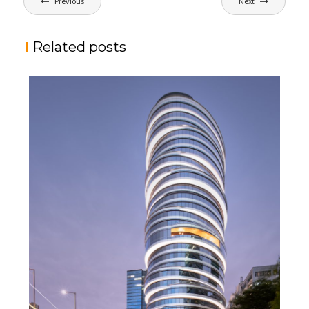
Previous
Next
章
导
Related posts
航