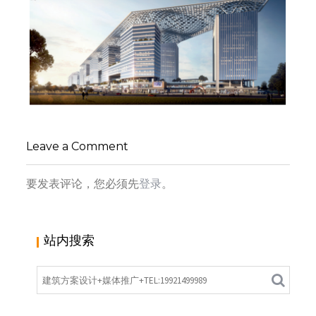
上海“世界之最”G60科创云廊1500米屋盖合龙,网
友:应该在屋盖做个景观步道就完美了
Leave a Comment
小寻同学
商业综合体
要发表评论，您必须先
登录
。
站内搜索