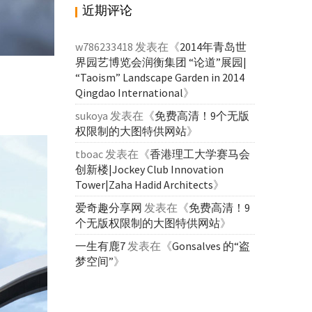
近期评论
w786233418
发表在《
2014年青岛世
界园艺博览会润衡集团 “论道”展园|
“Taoism” Landscape Garden in 2014
Qingdao International
》
sukoya
发表在《
免费高清！9个无版
权限制的大图特供网站
》
tboac
发表在《
香港理工大学赛马会
创新楼|Jockey Club Innovation
Tower|Zaha Hadid Architects
》
爱奇趣分享网
发表在《
免费高清！9
个无版权限制的大图特供网站
》
一生有鹿7
发表在《
Gonsalves 的“盗
梦空间”
》