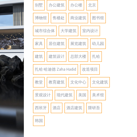
别墅
办公建筑
办公楼
北京
博物馆
售楼处
商业建筑
图书馆
城市综合体
大学建筑
室内设计
家具
居住建筑
展览建筑
幼儿园
建筑
建筑设计
总部大楼
扎哈
扎哈·哈迪德 Zaha Hadid
改造项目
教堂
教育建筑
文化中心
文化建筑
景观设计
现代建筑
美国
美术馆
西班牙
酒店
酒店建筑
隈研吾
韩国