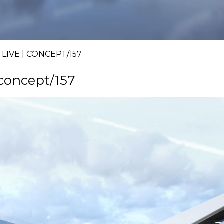
VE | CONCEPT/157
concept/157