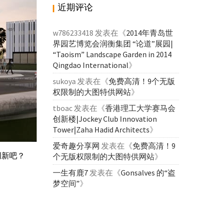
近期评论
w786233418
发表在《
2014年青岛世
界园艺博览会润衡集团 “论道”展园|
“Taoism” Landscape Garden in 2014
Qingdao International
》
sukoya
发表在《
免费高清！9个无版
权限制的大图特供网站
》
tboac
发表在《
香港理工大学赛马会
创新楼|Jockey Club Innovation
Tower|Zaha Hadid Architects
》
爱奇趣分享网
发表在《
免费高清！9
创新吧？
个无版权限制的大图特供网站
》
一生有鹿7
发表在《
Gonsalves 的“盗
梦空间”
》