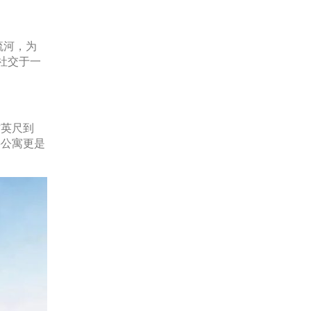
流河，为
社交于一
方英尺到
层公寓更是