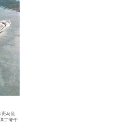
和斑马鱼
满了奢华