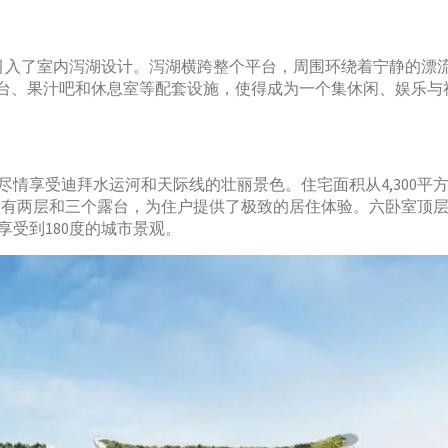
e创新性地引入了室内泻湖设计。泻湖横跨整个平台，周围环绕着宁静的漂
秀台、果汁吧和休息室等配套设施，使得成为一个集休闲、娱乐与
情享受迪拜水运河和天际线的壮丽景色。住宅面积从4,300平
，拥有两层和三个露台，为住户提供了极致的居住体验。六卧室顶
受到180度的城市景观。