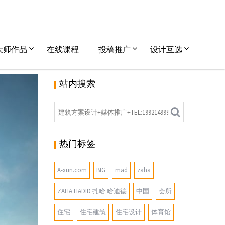
大师作品
在线课程
投稿推广
设计互选
站内搜索
宅设计
热门标签
A-xun.com
BIG
mad
zaha
ZAHA HADID 扎哈·哈迪德
中国
会所
住宅
住宅建筑
住宅设计
体育馆