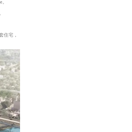
re。
。
0套住宅，