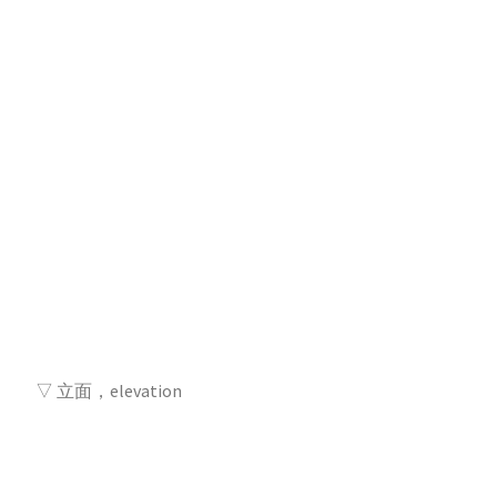
▽ 立面，elevation