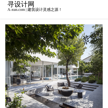
Skip
寻设计网
to
A-xun.com | 建筑设计灵感之源！
content
2016年8月16日
居住建筑
,
建筑设计
admin