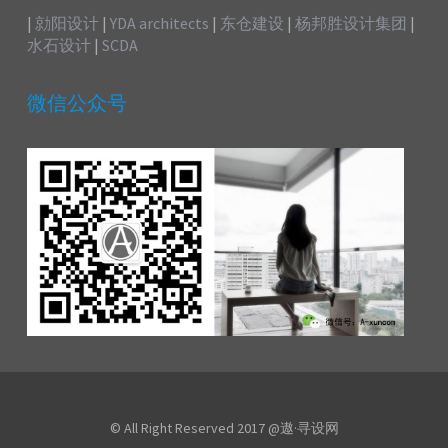
|
勍阳设计
|
YDA architects
|
东仓建设
|
杨邦胜设计集团
|
水石设计
|
SCDA
微信公众号
© All Right Reserved 2017 @遨·寻设网