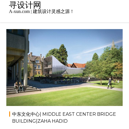
Skip
寻设计网
to
A-xun.com | 建筑设计灵感之源！
content
2014年7月5日
admin
大师作品
,
建筑设计
,
扎
哈·哈迪德（Zaha Hadid）
,
文化建筑
中东文化中心| MIDDLE EAST CENTER BRIDGE
BUILDING|ZAHA HADID