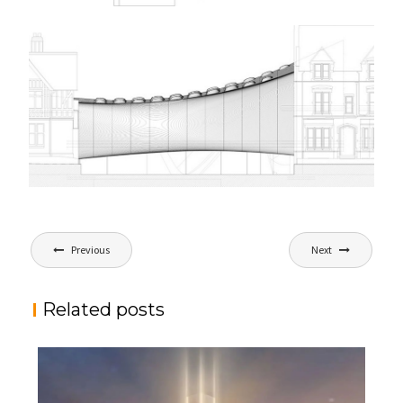
文
Previous
Next
章
导
Related posts
航