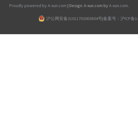
Proudly powered by A-xun.com
|
Design: A-xun.com by
A-xun.com
.
沪公网安备31011702003804号
|
备案号：沪ICP备140