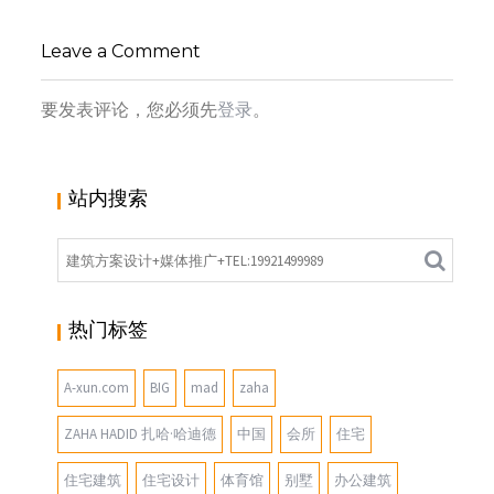
新加坡雅辰酒店 ：传统南洋文化高雅奢华新体
验，
Leave a Comment
小寻同学
建筑设计
要发表评论，您必须先
登录
。
站内搜索
热门标签
A-xun.com
BIG
mad
zaha
ZAHA HADID 扎哈·哈迪德
中国
会所
住宅
住宅建筑
住宅设计
体育馆
别墅
办公建筑