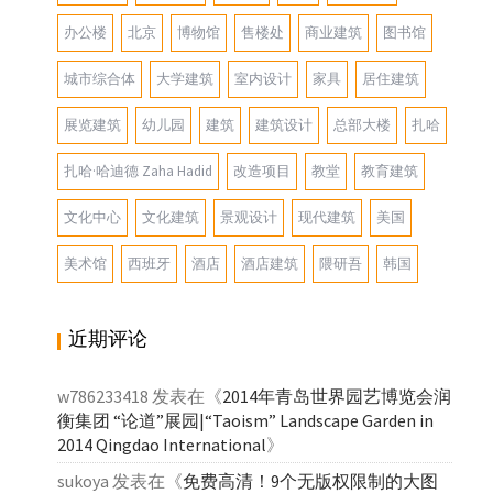
办公楼
北京
博物馆
售楼处
商业建筑
图书馆
城市综合体
大学建筑
室内设计
家具
居住建筑
展览建筑
幼儿园
建筑
建筑设计
总部大楼
扎哈
扎哈·哈迪德 Zaha Hadid
改造项目
教堂
教育建筑
文化中心
文化建筑
景观设计
现代建筑
美国
美术馆
西班牙
酒店
酒店建筑
隈研吾
韩国
近期评论
w786233418
发表在《
2014年青岛世界园艺博览会润
衡集团 “论道”展园|“Taoism” Landscape Garden in
2014 Qingdao International
》
sukoya
发表在《
免费高清！9个无版权限制的大图