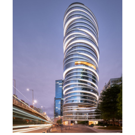
游艇之家’,直升机、游艇码头、45秒直达顶层！
,
admin
居住建筑
建筑设计
270°全海景办公，香港罗氏集团KTR350大厦，
改写观塘天际线，脚下就是维多利亚港！