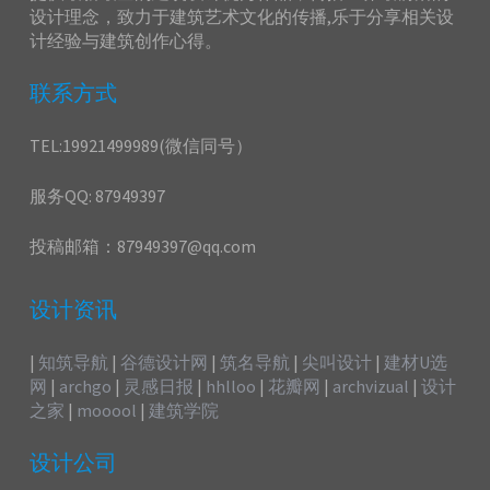
设计理念，致力于建筑艺术文化的传播,乐于分享相关设
计经验与建筑创作心得。
联系方式
TEL:19921499989(微信同号）
服务QQ: 87949397
投稿邮箱：87949397@qq.com
设计资讯
|
知筑导航
|
谷德设计网
|
筑名导航
|
尖叫设计
|
建材U选
网
|
archgo
|
灵感日报
|
hhlloo
|
花瓣网
|
archvizual
|
设计
之家
|
mooool
|
建筑学院
设计公司