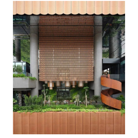
,
,
admin
办公空间
商业建筑
商业
,
,
,
综合体
地产设计
室内设计
,
建筑设计
未分类