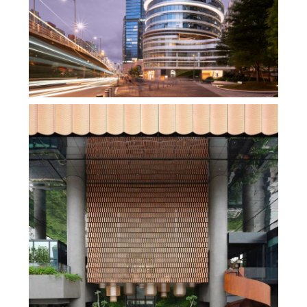
270°全海景办公，香港罗氏集团KTR350大厦，
改写观塘天际线，脚下就是维多利亚港！
,
,
admin
办公空间
商业建筑
商业
,
,
,
综合体
地产设计
室内设计
,
建筑设计
未分类