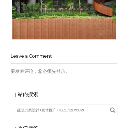
新加坡雅辰酒店 ：传统南洋文化高雅奢华新体
验，
Leave a Comment
小寻同学
建筑设计
要发表评论，您必须先
登录
。
站内搜索