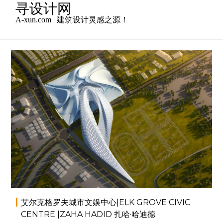
Skip
寻设计网
to
A-xun.com | 建筑设计灵感之源！
content
2014年7月7日
admin
大师作品
,
建筑设计
,
扎
哈·哈迪德（Zaha Hadid）
,
文化建筑
艾尔克格罗夫城市文娱中心|ELK GROVE CIVIC
CENTRE |ZAHA HADID 扎哈·哈迪德