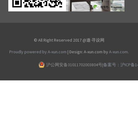
© All Right Reserved 2017 @遨·寻设网
Proudly powered by A-xun.com
|
Design: A-xun.com by
A-xun.com
.
沪公网安备31011702003804号
|
备案号：沪ICP备140