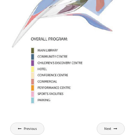
文
Previous
Next
章