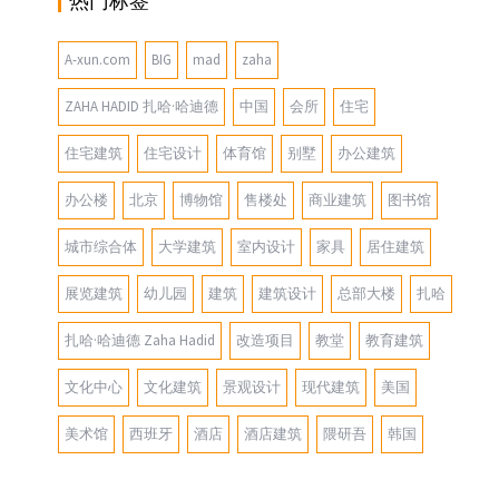
热门标签
A-xun.com
BIG
mad
zaha
ZAHA HADID 扎哈·哈迪德
中国
会所
住宅
住宅建筑
住宅设计
体育馆
别墅
办公建筑
办公楼
北京
博物馆
售楼处
商业建筑
图书馆
城市综合体
大学建筑
室内设计
家具
居住建筑
展览建筑
幼儿园
建筑
建筑设计
总部大楼
扎哈
扎哈·哈迪德 Zaha Hadid
改造项目
教堂
教育建筑
文化中心
文化建筑
景观设计
现代建筑
美国
美术馆
西班牙
酒店
酒店建筑
隈研吾
韩国