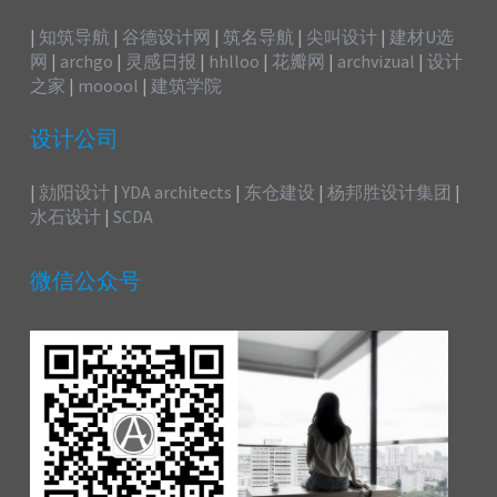
|
知筑导航
|
谷德设计网
|
筑名导航
|
尖叫设计
|
建材U选
网
|
archgo
|
灵感日报
|
hhlloo
|
花瓣网
|
archvizual
|
设计
之家
|
mooool
|
建筑学院
设计公司
|
勍阳设计
|
YDA architects
|
东仓建设
|
杨邦胜设计集团
|
水石设计
|
SCDA
微信公众号