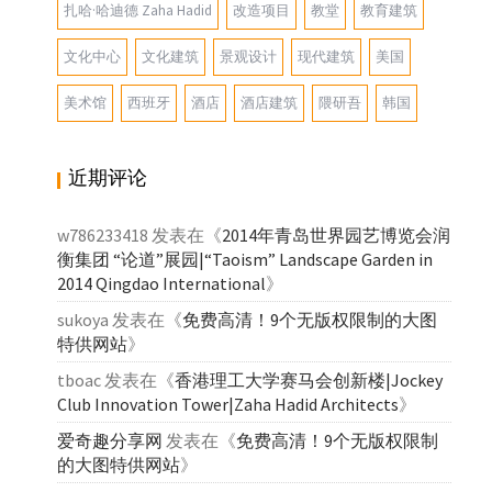
扎哈·哈迪德 Zaha Hadid
改造项目
教堂
教育建筑
文化中心
文化建筑
景观设计
现代建筑
美国
美术馆
西班牙
酒店
酒店建筑
隈研吾
韩国
近期评论
w786233418
发表在《
2014年青岛世界园艺博览会润
衡集团 “论道”展园|“Taoism” Landscape Garden in
2014 Qingdao International
》
sukoya
发表在《
免费高清！9个无版权限制的大图
特供网站
》
tboac
发表在《
香港理工大学赛马会创新楼|Jockey
Club Innovation Tower|Zaha Hadid Architects
》
爱奇趣分享网
发表在《
免费高清！9个无版权限制
的大图特供网站
》