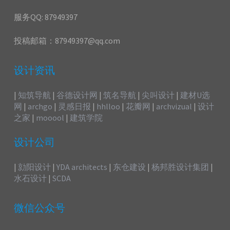
服务QQ: 87949397
投稿邮箱：87949397@qq.com
设计资讯
|
知筑导航
|
谷德设计网
|
筑名导航
|
尖叫设计
|
建材U选
网
|
archgo
|
灵感日报
|
hhlloo
|
花瓣网
|
archvizual
|
设计
之家
|
mooool
|
建筑学院
设计公司
|
勍阳设计
|
YDA architects
|
东仓建设
|
杨邦胜设计集团
|
水石设计
|
SCDA
微信公众号