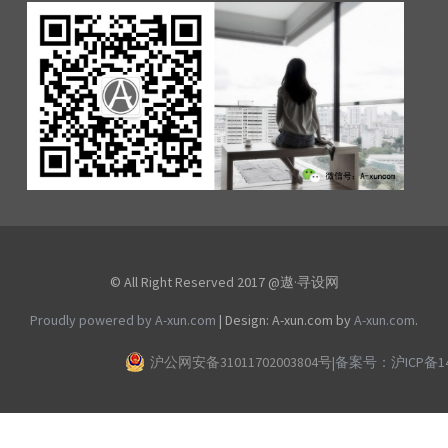
© All Right Reserved 2017 @遨·寻设网
Proudly powered by A-xun.com
|
Design: A-xun.com by
A-xun.com
.
沪公网安备31011702003804号
|
备案号：沪ICP备140