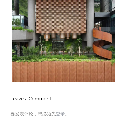
新加坡雅辰酒店 ：传统南洋文化高雅奢华新体
验，
Leave a Comment
小寻同学
建筑设计
要发表评论，您必须先
登录
。