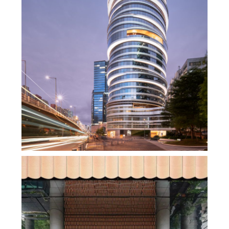
270°全海景办公，香港罗氏集团KTR350大厦，
改写观塘天际线，脚下就是维多利亚港！
,
,
admin
办公空间
商业建筑
商业
,
,
,
综合体
地产设计
室内设计
,
建筑设计
未分类